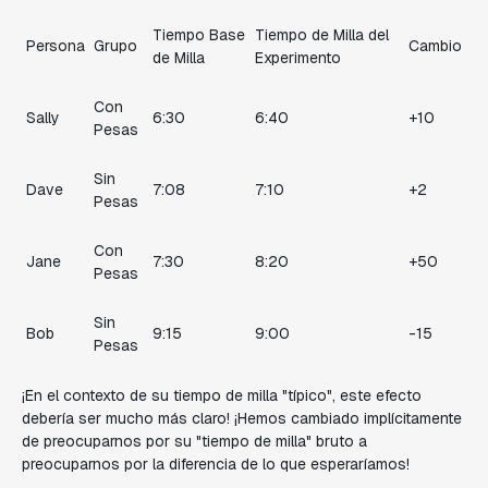
Tiempo Base
Tiempo de Milla del
Persona
Grupo
Cambio
de Milla
Experimento
Con
Sally
6:30
6:40
+10
Pesas
Sin
Dave
7:08
7:10
+2
Pesas
Con
Jane
7:30
8:20
+50
Pesas
Sin
Bob
9:15
9:00
-15
Pesas
¡En el contexto de su tiempo de milla "típico", este efecto
debería ser mucho más claro! ¡Hemos cambiado implícitamente
de preocuparnos por su "tiempo de milla" bruto a
preocuparnos por la diferencia de lo que esperaríamos!